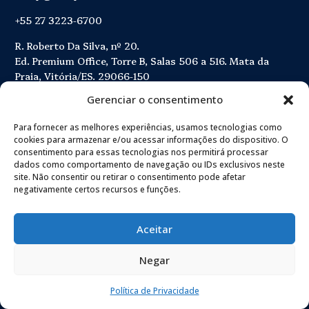
+55 27 3223-6700
R. Roberto Da Silva, nº 20.
Ed. Premium Office, Torre B, Salas 506 a 516. Mata da
Praia, Vitória/ES. 29066-150
Gerenciar o consentimento
Para fornecer as melhores experiências, usamos tecnologias como
cookies para armazenar e/ou acessar informações do dispositivo. O
© 2025 SVMP ADVOGADOS.
TODOS DIREITOS RESERVADOS.
consentimento para essas tecnologias nos permitirá processar
dados como comportamento de navegação ou IDs exclusivos neste
site. Não consentir ou retirar o consentimento pode afetar
POLÍTICA DE QUALIDADE
negativamente certos recursos e funções.
POLÍTICA DE PRIVACIDADE
Aceitar
TERMOS DE USO
Negar
AGÊNCIA MARINO.
BRANDING & WEB POR
Política de Privacidade